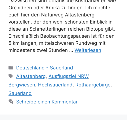
Dazwischen sind botanische Kostbarkeiten wie
Orchideen oder Arnika zu finden. Ich möchte
euch hier den Naturweg Altastenberg
vorstellen, der den wohl schönsten Einblick in
diese an Schmetterlingen reichen Biotope gibt.
Einschließlich Beobachtungspausen ist für den
5 km langen, mittelschweren Rundweg mit
mindestens zwei Stunden …
Weiterlesen
Kategorien
Deutschland - Sauerland
Schlagwörter
Altastenberg
,
Ausflugsziel NRW
,
Bergwiesen
,
Hochsauerland
,
Rothaargebirge
,
Sauerland
Schreibe einen Kommentar