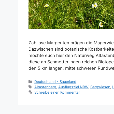
Zahllose Margeriten prägen die Magerwie
Dazwischen sind botanische Kostbarkeiten
möchte euch hier den Naturweg Altastenbe
diese an Schmetterlingen reichen Biotope 
den 5 km langen, mittelschweren Rundw
Kategorien
Deutschland - Sauerland
Schlagwörter
Altastenberg
,
Ausflugsziel NRW
,
Bergwiesen
,
Schreibe einen Kommentar