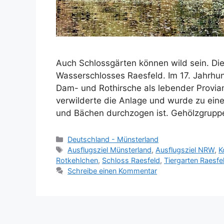
Auch Schlossgärten können wild sein. Die
Wasserschlosses Raesfeld. Im 17. Jahrhu
Dam- und Rothirsche als lebender Provia
verwilderte die Anlage und wurde zu ei
und Bächen durchzogen ist. Gehölzgrup
Kategorien
Deutschland - Münsterland
Schlagwörter
Ausflugsziel Münsterland
,
Ausflugsziel NRW
,
K
Rotkehlchen
,
Schloss Raesfeld
,
Tiergarten Raesfe
Schreibe einen Kommentar