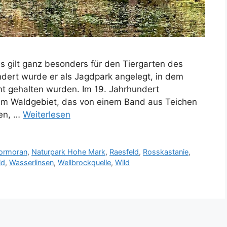
s gilt ganz besonders für den Tiergarten des
ndert wurde er als Jagdpark angelegt, in dem
nt gehalten wurden. Im 19. Jahrhundert
nem Waldgebiet, das von einem Band aus Teichen
pen, …
Weiterlesen
ormoran
,
Naturpark Hohe Mark
,
Raesfeld
,
Rosskastanie
,
ld
,
Wasserlinsen
,
Wellbrockquelle
,
Wild