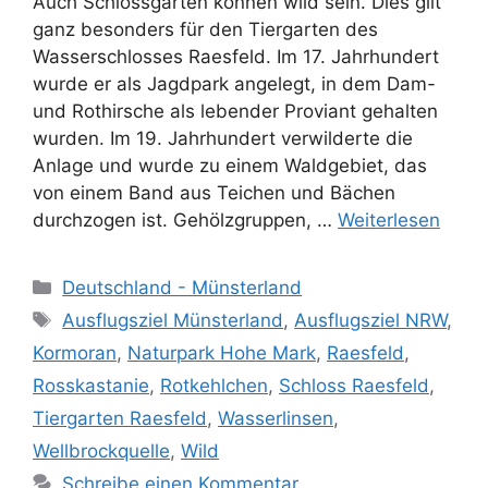
Auch Schlossgärten können wild sein. Dies gilt
ganz besonders für den Tiergarten des
Wasserschlosses Raesfeld. Im 17. Jahrhundert
wurde er als Jagdpark angelegt, in dem Dam-
und Rothirsche als lebender Proviant gehalten
wurden. Im 19. Jahrhundert verwilderte die
Anlage und wurde zu einem Waldgebiet, das
von einem Band aus Teichen und Bächen
durchzogen ist. Gehölzgruppen, …
Weiterlesen
Kategorien
Deutschland - Münsterland
Schlagwörter
Ausflugsziel Münsterland
,
Ausflugsziel NRW
,
Kormoran
,
Naturpark Hohe Mark
,
Raesfeld
,
Rosskastanie
,
Rotkehlchen
,
Schloss Raesfeld
,
Tiergarten Raesfeld
,
Wasserlinsen
,
Wellbrockquelle
,
Wild
Schreibe einen Kommentar