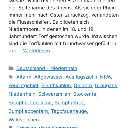
Mosaik. Nach der letzten Eiszeit mäandrierten
hier Seitenarme des Rheins. Als sich der Rhein
immer mehr nach Osten zurückzog, verlandeten
die Flussschleifen. Es bildeten sich
Niedermoore, in denen im 18. und 19.
Jahrhundert Torf gestochen wurde. Inzwischen
sind die Torfkuhlen mit Grundwasser gefüllt. In
der …
Weiterlesen
Kategorien
Deutschland - Niederrhein
Schlagwörter
Altarm
,
Altgewässer
,
Ausflugsziel in NRW
,
Feuchtgebiet
,
Fleuthkuhlen
,
Geldern
,
Graugans
,
Niederrhein
,
Schwarzmilan
,
Stockente
,
Sumpfdotterblume
,
Sumpfgebiet
,
Sumpflappenfarn
,
Tagpfauenauge
,
Waldveilchen