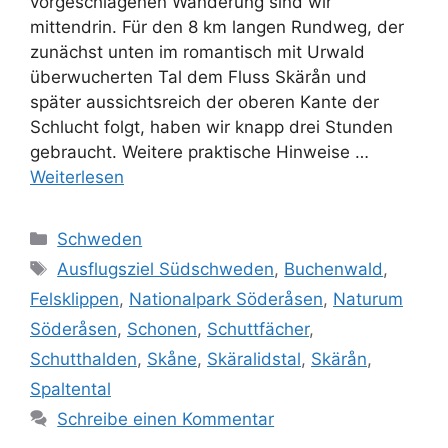
vorgeschlagenen Wanderung sind wir
mittendrin. Für den 8 km langen Rundweg, der
zunächst unten im romantisch mit Urwald
überwucherten Tal dem Fluss Skärån und
später aussichtsreich der oberen Kante der
Schlucht folgt, haben wir knapp drei Stunden
gebraucht. Weitere praktische Hinweise …
Weiterlesen
Kategorien
Schweden
Schlagwörter
Ausflugsziel Südschweden
,
Buchenwald
,
Felsklippen
,
Nationalpark Söderåsen
,
Naturum
Söderåsen
,
Schonen
,
Schuttfächer
,
Schutthalden
,
Skåne
,
Skäralidstal
,
Skärån
,
Spaltental
Schreibe einen Kommentar