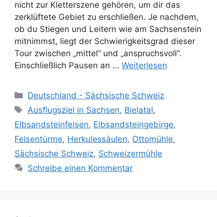
nicht zur Kletterszene gehören, um dir das
zerklüftete Gebiet zu erschließen. Je nachdem,
ob du Stiegen und Leitern wie am Sachsenstein
mitnimmst, liegt der Schwierigkeitsgrad dieser
Tour zwischen „mittel“ und „anspruchsvoll“.
Einschließlich Pausen an …
Weiterlesen
Kategorien
Deutschland - Sächsische Schweiz
Schlagwörter
Ausflugsziel in Sachsen
,
Bielatal
,
Elbsandsteinfelsen
,
Elbsandsteingebirge
,
Felsentürme
,
Herkulessäulen
,
Ottomühle
,
Sächsische Schweiz
,
Schweizermühle
Schreibe einen Kommentar