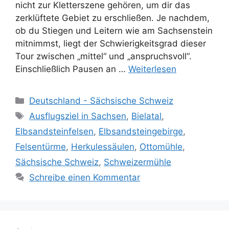
nicht zur Kletterszene gehören, um dir das
zerklüftete Gebiet zu erschließen. Je nachdem,
ob du Stiegen und Leitern wie am Sachsenstein
mitnimmst, liegt der Schwierigkeitsgrad dieser
Tour zwischen „mittel“ und „anspruchsvoll“.
Einschließlich Pausen an …
Weiterlesen
Kategorien
Deutschland - Sächsische Schweiz
Schlagwörter
Ausflugsziel in Sachsen
,
Bielatal
,
Elbsandsteinfelsen
,
Elbsandsteingebirge
,
Felsentürme
,
Herkulessäulen
,
Ottomühle
,
Sächsische Schweiz
,
Schweizermühle
Schreibe einen Kommentar