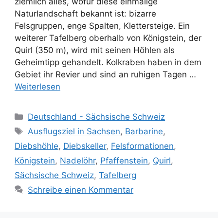
ziemlich alles, wofür diese einmalige
Naturlandschaft bekannt ist: bizarre
Felsgruppen, enge Spalten, Klettersteige. Ein
weiterer Tafelberg oberhalb von Königstein, der
Quirl (350 m), wird mit seinen Höhlen als
Geheimtipp gehandelt. Kolkraben haben in dem
Gebiet ihr Revier und sind an ruhigen Tagen …
Weiterlesen
Kategorien
Deutschland - Sächsische Schweiz
Schlagwörter
Ausflugsziel in Sachsen
,
Barbarine
,
Diebshöhle
,
Diebskeller
,
Felsformationen
,
Königstein
,
Nadelöhr
,
Pfaffenstein
,
Quirl
,
Sächsische Schweiz
,
Tafelberg
Schreibe einen Kommentar