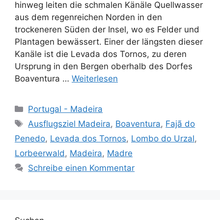
hinweg leiten die schmalen Känäle Quellwasser
aus dem regenreichen Norden in den
trockeneren Süden der Insel, wo es Felder und
Plantagen bewässert. Einer der längsten dieser
Kanäle ist die Levada dos Tornos, zu deren
Ursprung in den Bergen oberhalb des Dorfes
Boaventura …
Weiterlesen
Kategorien
Portugal - Madeira
Schlagwörter
Ausflugsziel Madeira
,
Boaventura
,
Fajã do
Penedo
,
Levada dos Tornos
,
Lombo do Urzal
,
Lorbeerwald
,
Madeira
,
Madre
Schreibe einen Kommentar