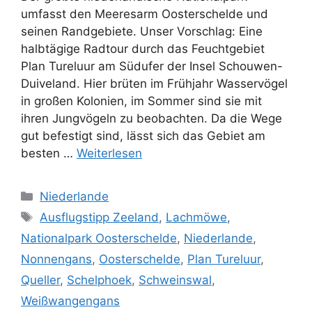
umfasst den Meeresarm Oosterschelde und
seinen Randgebiete. Unser Vorschlag: Eine
halbtägige Radtour durch das Feuchtgebiet
Plan Tureluur am Südufer der Insel Schouwen-
Duiveland. Hier brüten im Frühjahr Wasservögel
in großen Kolonien, im Sommer sind sie mit
ihren Jungvögeln zu beobachten. Da die Wege
gut befestigt sind, lässt sich das Gebiet am
besten …
Weiterlesen
Kategorien
Niederlande
Schlagwörter
Ausflugstipp Zeeland
,
Lachmöwe
,
Nationalpark Oosterschelde
,
Niederlande
,
Nonnengans
,
Oosterschelde
,
Plan Tureluur
,
Queller
,
Schelphoek
,
Schweinswal
,
Weißwangengans