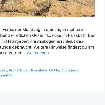
ån vor seiner Mündung in den Lagan mehrere
ber die rötlichen Gesteinsblöcke im Flussbett. Der
im Naturgebiet Prästaskogen erschließt das
Stunde gebraucht. Weitere Hinweise findest du am
hrt uns zum …
Weiterlesen
okån
,
Krokåslingan
,
Kvarnfallet
,
Mühle
,
Orthogneis
,
sserfall