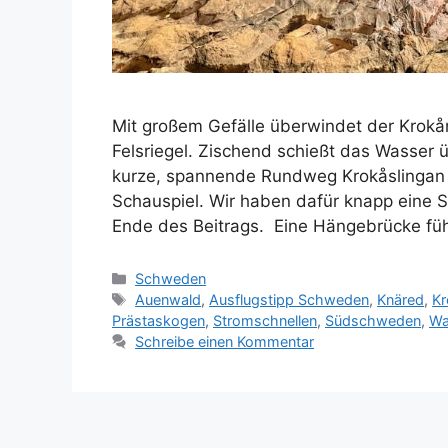
Mit großem Gefälle überwindet der Krok
Felsriegel. Zischend schießt das Wasser ü
kurze, spannende Rundweg Krokåslingan 
Schauspiel. Wir haben dafür knapp eine 
Ende des Beitrags. Eine Hängebrücke fü
Kategorien
Schweden
Schlagwörter
Auenwald
,
Ausflugstipp Schweden
,
Knäred
,
Kr
Prästaskogen
,
Stromschnellen
,
Südschweden
,
Wa
Schreibe einen Kommentar