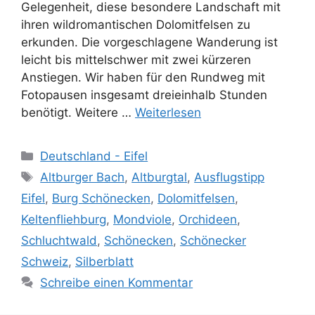
Gelegenheit, diese besondere Landschaft mit
ihren wildromantischen Dolomitfelsen zu
erkunden. Die vorgeschlagene Wanderung ist
leicht bis mittelschwer mit zwei kürzeren
Anstiegen. Wir haben für den Rundweg mit
Fotopausen insgesamt dreieinhalb Stunden
benötigt. Weitere …
Weiterlesen
Kategorien
Deutschland - Eifel
Schlagwörter
Altburger Bach
,
Altburgtal
,
Ausflugstipp
Eifel
,
Burg Schönecken
,
Dolomitfelsen
,
Keltenfliehburg
,
Mondviole
,
Orchideen
,
Schluchtwald
,
Schönecken
,
Schönecker
Schweiz
,
Silberblatt
Schreibe einen Kommentar