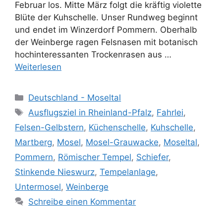
Februar los. Mitte März folgt die kräftig violette
Blüte der Kuhschelle. Unser Rundweg beginnt
und endet im Winzerdorf Pommern. Oberhalb
der Weinberge ragen Felsnasen mit botanisch
hochinteressanten Trockenrasen aus …
Weiterlesen
Kategorien
Deutschland - Moseltal
Schlagwörter
Ausflugsziel in Rheinland-Pfalz
,
Fahrlei
,
Felsen-Gelbstern
,
Küchenschelle
,
Kuhschelle
,
Martberg
,
Mosel
,
Mosel-Grauwacke
,
Moseltal
,
Pommern
,
Römischer Tempel
,
Schiefer
,
Stinkende Nieswurz
,
Tempelanlage
,
Untermosel
,
Weinberge
Schreibe einen Kommentar