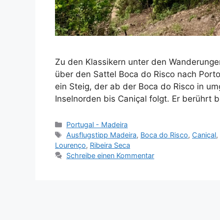
Zu den Klassikern unter den Wanderunge
über den Sattel Boca do Risco nach Porto
ein Steig, der ab der Boca do Risco in u
Inselnorden bis Caniçal folgt. Er berührt
Kategorien
Portugal - Madeira
Schlagwörter
Ausflugstipp Madeira
,
Boca do Risco
,
Caniçal
Lourenço
,
Ribeira Seca
Schreibe einen Kommentar