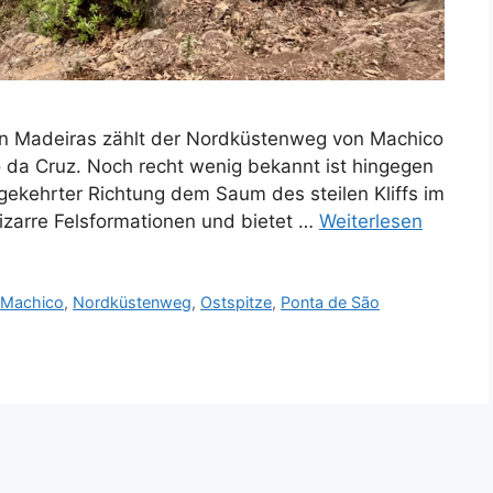
n Madeiras zählt der Nordküstenweg von Machico
 da Cruz. Noch recht wenig bekannt ist hingegen
mgekehrter Richtung dem Saum des steilen Kliffs im
 bizarre Felsformationen und bietet …
Weiterlesen
,
Machico
,
Nordküstenweg
,
Ostspitze
,
Ponta de São