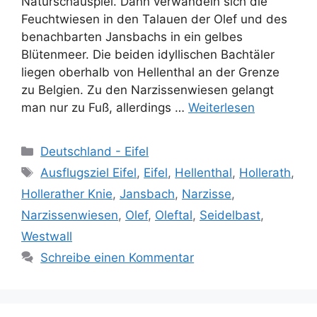
Naturschauspiel. Dann verwandeln sich die
Feuchtwiesen in den Talauen der Olef und des
benachbarten Jansbachs in ein gelbes
Blütenmeer. Die beiden idyllischen Bachtäler
liegen oberhalb von Hellenthal an der Grenze
zu Belgien. Zu den Narzissenwiesen gelangt
man nur zu Fuß, allerdings …
Weiterlesen
Kategorien
Deutschland - Eifel
Schlagwörter
Ausflugsziel Eifel
,
Eifel
,
Hellenthal
,
Hollerath
,
Hollerather Knie
,
Jansbach
,
Narzisse
,
Narzissenwiesen
,
Olef
,
Oleftal
,
Seidelbast
,
Westwall
Schreibe einen Kommentar