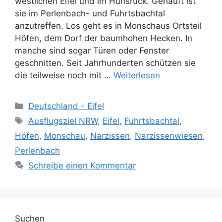
westlichen Eifel und im Hunsrück. Gehäuft ist
sie im Perlenbach- und Fuhrtsbachtal
anzutreffen. Los geht es in Monschaus Ortsteil
Höfen, dem Dorf der baumhohen Hecken. In
manche sind sogar Türen oder Fenster
geschnitten. Seit Jahrhunderten schützen sie
die teilweise noch mit …
Weiterlesen
Kategorien
Deutschland - Eifel
Schlagwörter
Ausflugsziel NRW
,
Eifel
,
Fuhrtsbachtal
,
Höfen
,
Monschau
,
Narzissen
,
Narzissenwiesen
,
Perlenbach
Schreibe einen Kommentar
Suchen