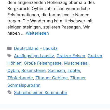
dem angrenzenden Höhenzug oberhalb des
Bergkurorts Oybin zahlreiche wunderliche
Felsformationen, die fantasievolle Namen
tragen. Die Wanderung ist mittelschwer mit
einigen steinigen, steileren Passagen. Wir
haben …
Weiterlesen
Kategorien
Deutschland - Lausitz
Schlagwörter
Ausflugstipp Lausitz
,
Gratzer Felsen
,
Gratzer
Höhlen
,
Große Felsengasse
,
Muschelsaal
,
Oybin
,
Rosensteine
,
Sachsen
,
Töpfer
,
Töpferbaude
,
Zittauer Gebirge
,
Zittauer
Schmalspurbahn
Schreibe einen Kommentar