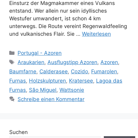
Einsturz der Magmakammer eines Vulkans
entstand. Wer allein nur sein idyllisches
Westufer umwandert, ist schon 4 km
unterwegs. Die Route vereint Regenwaldfeeling
und vulkanisches Flair. Sie …
Weiterlesen
Kategorien
Portugal - Azoren
Schlagwörter
Araukarien
,
Ausflugstipp Azoren
,
Azoren
,
Baumfarne
,
Calderasee
,
Cozido
,
Fumarolen
,
Furnas
,
Holzskulpturen
,
Kratersee
,
Lagoa das
Furnas
,
São Miguel
,
Wattsonie
Schreibe einen Kommentar
Suchen