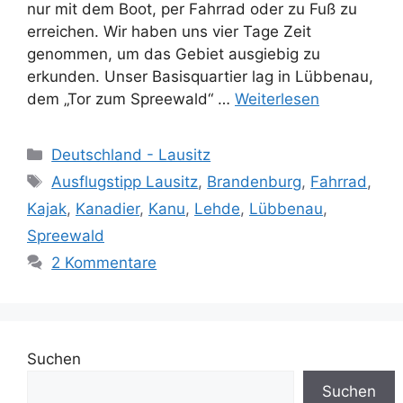
nur mit dem Boot, per Fahrrad oder zu Fuß zu
erreichen. Wir haben uns vier Tage Zeit
genommen, um das Gebiet ausgiebig zu
erkunden. Unser Basisquartier lag in Lübbenau,
dem „Tor zum Spreewald“ …
Weiterlesen
Kategorien
Deutschland - Lausitz
Schlagwörter
Ausflugstipp Lausitz
,
Brandenburg
,
Fahrrad
,
Kajak
,
Kanadier
,
Kanu
,
Lehde
,
Lübbenau
,
Spreewald
2 Kommentare
Suchen
Suchen