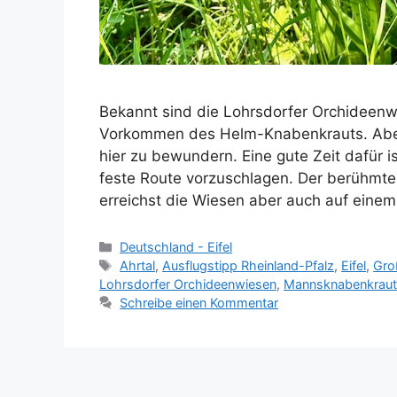
Bekannt sind die Lohrsdorfer Orchideenwi
Vorkommen des Helm-Knabenkrauts. Aber
hier zu bewundern. Eine gute Zeit dafür is
feste Route vorzuschlagen. Der berühmt
erreichst die Wiesen aber auch auf ein
Kategorien
Deutschland - Eifel
Schlagwörter
Ahrtal
,
Ausflugstipp Rheinland-Pfalz
,
Eifel
,
Gro
Lohrsdorfer Orchideenwiesen
,
Mannsknabenkraut
Schreibe einen Kommentar